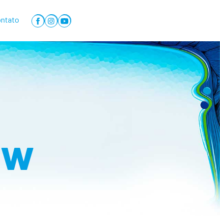
ntato
ow