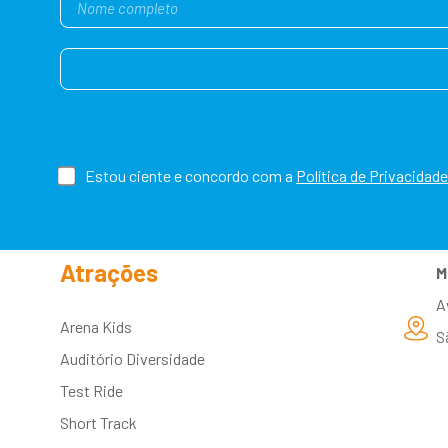
Estou ciente e concordo com a
Política de Privacidade
Atrações
M
A
Arena Kids
S
Auditório Diversidade
Test Ride
Short Track