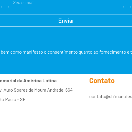
Enviar
bem como manifesto o consentimento quanto ao fornecimento e tra
Contato
emorial da América Latina
v. Auro Soares de Moura Andrade, 664
contato@shimanofes
ão Paulo – SP